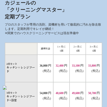
カジェールの
「クリーニングマスター」
定期プラン
プロのスタッフが専用の洗剤、資機材を用いて徹底的に汚れを除去致
します。定期利用でキレイが継続！
✳︎関東でのハウスクリーニングサービスは現在準備中
1ヶ月に
2ヶ月に
3ヶ月に
通常料金
1回
1回
1回
2点セット
円
円
円
円
36,000
32,400
33,100
33,800
キッチン＋レンジフー
(税込)
(税込)
(税込)
(税込)
ド
円
円
円
円
3点セット
54,000
48,600
49,600
50,700
キッチン＋レンジフー
(税込)
(税込)
(税込)
(税込)
ド+浴室