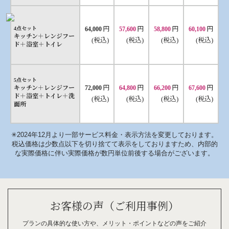
円
円
円
円
4点セット
64,000
57,600
58,800
60,100
キッチン＋レンジフー
(税込)
(税込)
(税込)
(税込)
ド＋浴室＋トイレ
5点セット
円
円
円
円
キッチン＋レンジフー
72,000
64,800
66,200
67,600
ド＋浴室＋トイレ＋洗
(税込)
(税込)
(税込)
(税込)
面所
✳︎2024年12月より一部サービス料金・表示方法を変更しております。
税込価格は少数点以下を切り捨てて表示をしておりますため、内部的
な実際価格に伴い実際価格が数円単位前後する場合がございます。
お客様の声（ご利用事例）
プランの具体的な
使い方や、
メリット・
ポイント
などの
声を
ご紹介