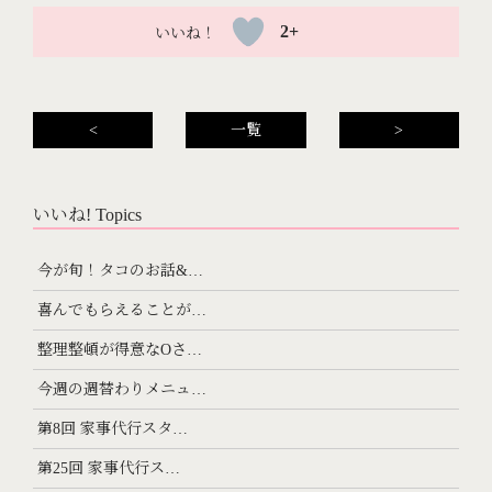
2+
<
一覧
>
いいね! Topics
今が旬！タコのお話&…
喜んでもらえることが…
整理整頓が得意なOさ…
今週の週替わりメニュ…
第8回 家事代行スタ…
第25回 家事代行ス…