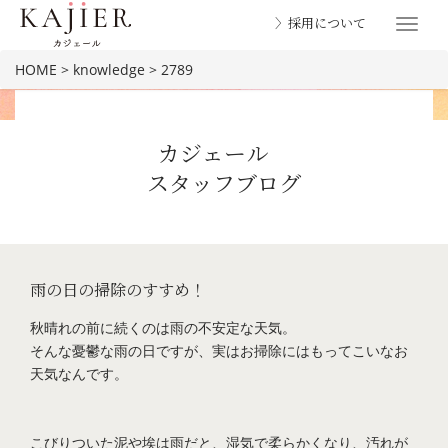
〉採用について
Toggle
navigat
HOME
>
knowledge
>
2789
カジェール
スタッフブログ
BLOG
雨の日の掃除のすすめ！
秋晴れの前に続くのは雨の不安定な天気。
そんな憂鬱な雨の日ですが、実はお掃除にはもってこいなお
天気なんです。
こびりついた泥や埃は雨だと、湿気で柔らかくなり、汚れが