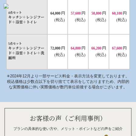
円
円
円
円
4点セット
64,000
57,600
58,800
60,100
キッチン＋レンジフー
(税込)
(税込)
(税込)
(税込)
ド＋浴室＋トイレ
5点セット
円
円
円
円
キッチン＋レンジフー
72,000
64,800
66,200
67,600
ド＋浴室＋トイレ＋洗
(税込)
(税込)
(税込)
(税込)
面所
✳︎2024年12月より一部サービス料金・表示方法を変更しております。
税込価格は少数点以下を切り捨てて表示をしておりますため、内部的
な実際価格に伴い実際価格が数円単位前後する場合がございます。
お客様の声（ご利用事例）
プランの具体的な
使い方や、
メリット・
ポイント
などの
声を
ご紹介