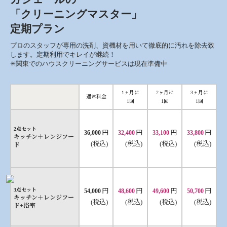
「クリーニングマスター」
定期プラン
プロのスタッフが専用の洗剤、資機材を用いて徹底的に汚れを除去致
します。定期利用でキレイが継続！
✳︎関東でのハウスクリーニングサービスは現在準備中
1ヶ月に
2ヶ月に
3ヶ月に
通常料金
1回
1回
1回
2点セット
円
円
円
円
36,000
32,400
33,100
33,800
キッチン＋レンジフー
(税込)
(税込)
(税込)
(税込)
ド
円
円
円
円
3点セット
54,000
48,600
49,600
50,700
キッチン＋レンジフー
(税込)
(税込)
(税込)
(税込)
ド+浴室