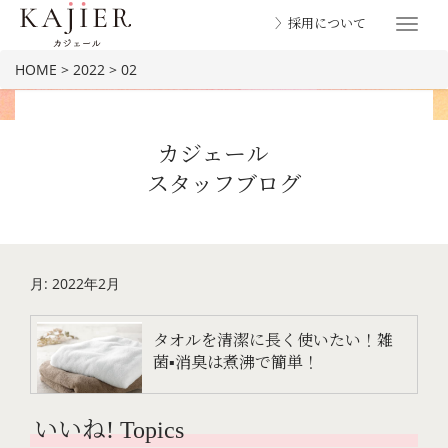
〉採用について
Toggle
navigat
HOME
>
2022
>
02
カジェール
スタッフブログ
BLOG
月:
2022年2月
タオルを清潔に長く使いたい！雑
菌▪消臭は煮沸で簡単！
いいね! Topics