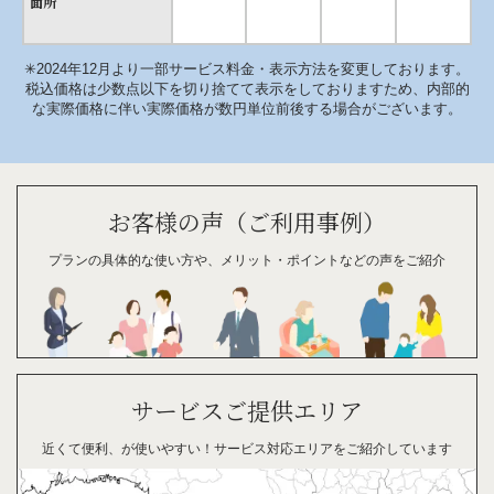
面所
✳︎2024年12月より一部サービス料金・表示方法を変更しております。
税込価格は少数点以下を切り捨てて表示をしておりますため、内部的
な実際価格に伴い実際価格が数円単位前後する場合がございます。
お客様の声（ご利用事例）
プランの具体的な
使い方や、
メリット・
ポイント
などの
声を
ご紹介
サービスご提供エリア
近くて便利、が
使い
やすい！
サービス対応
エリアを
ご紹介
して
います