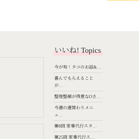
いいね! Topics
今が旬！タコのお話&…
喜んでもらえること
が…
整理整頓が得意なOさ…
今週の週替わりメニ
ュ…
第8回 家事代行スタ…
第25回 家事代行ス…