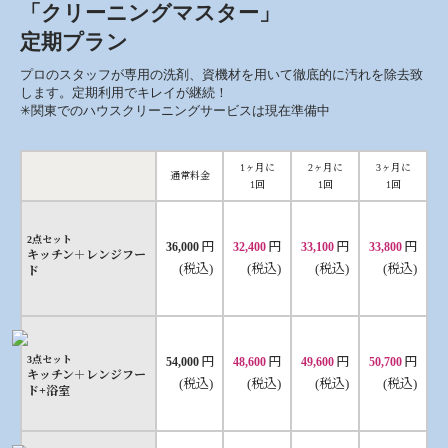
「クリーニングマスター」
定期プラン
プロのスタッフが専用の洗剤、資機材を用いて徹底的に汚れを除去致
します。定期利用でキレイが継続！
✳︎関東でのハウスクリーニングサービスは現在準備中
1ヶ月に
2ヶ月に
3ヶ月に
通常料金
1回
1回
1回
2点セット
円
円
円
円
36,000
32,400
33,100
33,800
キッチン＋レンジフー
(税込)
(税込)
(税込)
(税込)
ド
円
円
円
円
3点セット
54,000
48,600
49,600
50,700
キッチン＋レンジフー
(税込)
(税込)
(税込)
(税込)
ド+浴室