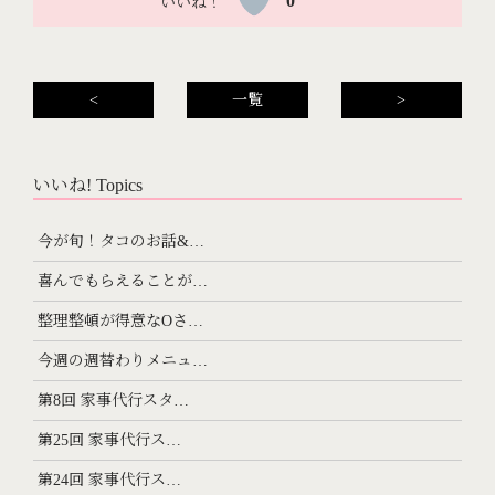
0
<
一覧
>
いいね! Topics
今が旬！タコのお話&…
喜んでもらえることが…
整理整頓が得意なOさ…
今週の週替わりメニュ…
第8回 家事代行スタ…
第25回 家事代行ス…
第24回 家事代行ス…