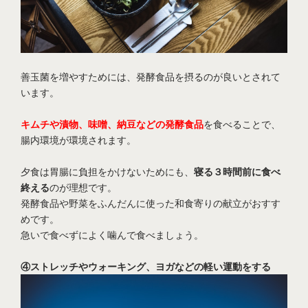
善玉菌を増やすためには、発酵食品を摂るのが良いとされて
います。
キムチや漬物、味噌、納豆などの発酵食品
を食べることで、
腸内環境が環境されます。
夕食は胃腸に負担をかけないためにも、
寝る３時間前に食べ
終える
のが理想です。
発酵食品や野菜をふんだんに使った和食寄りの献立がおすす
めです。
急いで食べずによく噛んで食べましょう。
④ストレッチやウォーキング、ヨガなどの軽い運動をする