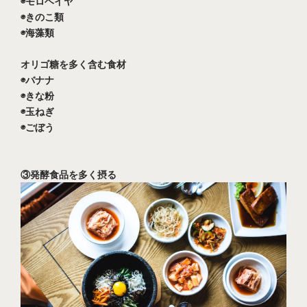
◉モロヘイヤ
◉きのこ類
◉海藻類
オリゴ糖を多く含む食材
◉バナナ
◉きな粉
◉玉ねぎ
◉ごぼう
③発酵食品を多く摂る