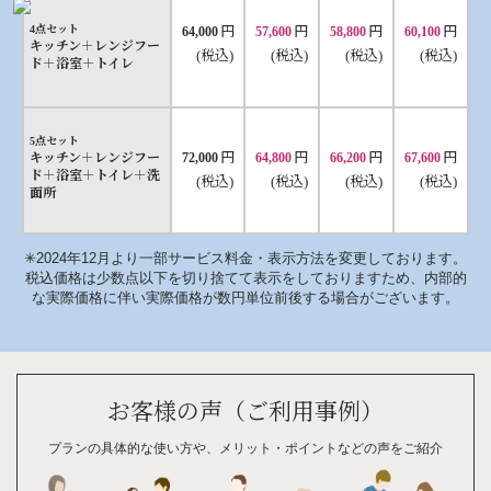
円
円
円
円
4点セット
64,000
57,600
58,800
60,100
キッチン＋レンジフー
(税込)
(税込)
(税込)
(税込)
ド＋浴室＋トイレ
5点セット
円
円
円
円
キッチン＋レンジフー
72,000
64,800
66,200
67,600
ド＋浴室＋トイレ＋洗
(税込)
(税込)
(税込)
(税込)
面所
✳︎2024年12月より一部サービス料金・表示方法を変更しております。
税込価格は少数点以下を切り捨てて表示をしておりますため、内部的
な実際価格に伴い実際価格が数円単位前後する場合がございます。
お客様の声（ご利用事例）
プランの具体的な
使い方や、
メリット・
ポイント
などの
声を
ご紹介