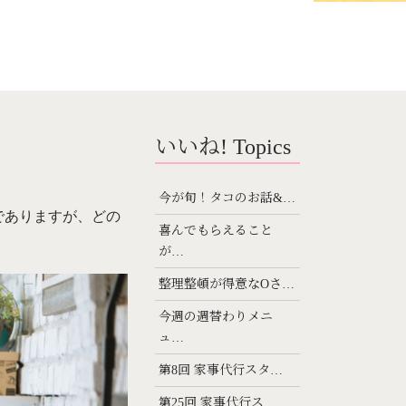
いいね! Topics
今が旬！タコのお話&…
でありますが、どの
喜んでもらえること
が…
整理整頓が得意なOさ…
今週の週替わりメニ
ュ…
第8回 家事代行スタ…
第25回 家事代行ス…