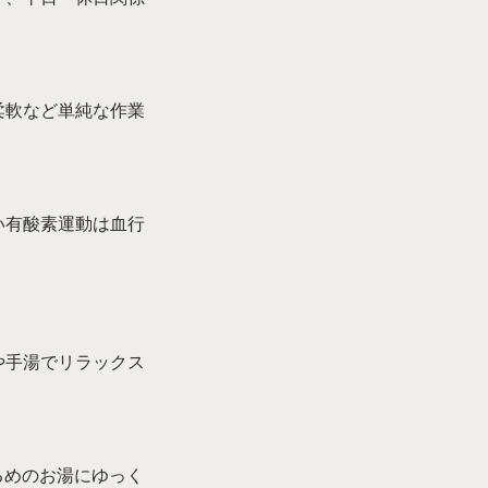
柔軟など単純な作業
い有酸素運動は血行
や手湯でリラックス
るめのお湯にゆっく