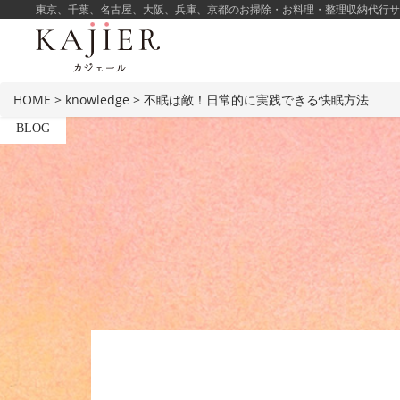
東京、千葉、名古屋、大阪、兵庫、京都のお掃除・お料理・整理収納代行サービ
HOME
>
knowledge
>
不眠は敵！日常的に実践できる快眠方法
BLOG