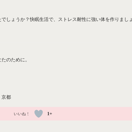
たでしょうか？快眠生活で、ストレス耐性に強い体を作りまし
なたのために。
、京都
1+