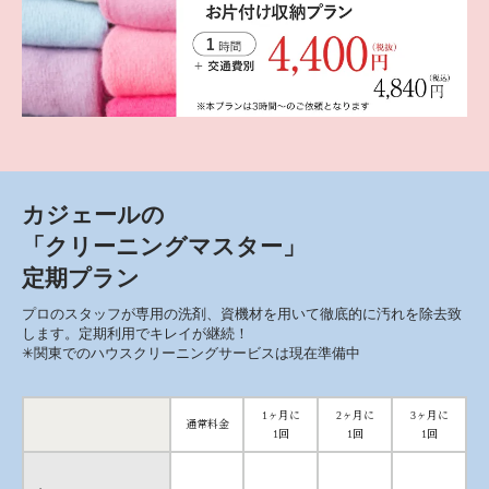
カジェールの
「クリーニングマスター」
定期プラン
プロのスタッフが専用の洗剤、資機材を用いて徹底的に汚れを除去致
します。定期利用でキレイが継続！
✳︎関東でのハウスクリーニングサービスは現在準備中
1ヶ月に
2ヶ月に
3ヶ月に
通常料金
1回
1回
1回