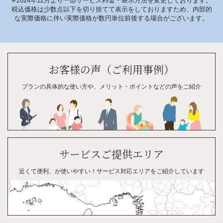
✳︎2024年12月より一部サービス料金・表示方法を変更しております。
税込価格は少数点以下を切り捨てて表示をしておりますため、内部的
な実際価格に伴い実際価格が数円単位前後する場合がございます。
お客様の声（ご利用事例）
プランの具体的な
使い方や、
メリット・
ポイント
などの
声を
ご紹介
サービスご提供エリア
近くて便利、が
使い
やすい！
サービス対応
エリアを
ご紹介
して
います