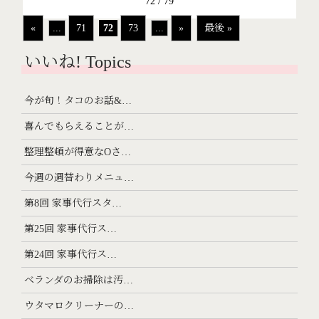
72 / 79
«
...
71
72
73
...
»
最後 »
いいね! Topics
今が旬！タコのお話&…
喜んでもらえることが…
整理整頓が得意なOさ…
今週の週替わりメニュ…
第8回 家事代行スタ…
第25回 家事代行ス…
第24回 家事代行ス…
ベランダのお掃除は汚…
ウタマロクリーナーの…