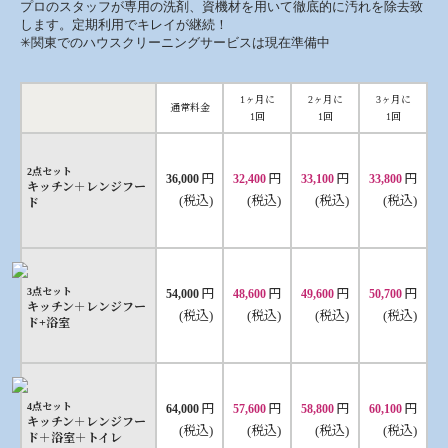
プロのスタッフが専用の洗剤、資機材を用いて徹底的に汚れを除去致
します。定期利用でキレイが継続！
✳︎関東でのハウスクリーニングサービスは現在準備中
1ヶ月に
2ヶ月に
3ヶ月に
通常料金
1回
1回
1回
2点セット
円
円
円
円
36,000
32,400
33,100
33,800
キッチン＋レンジフー
(税込)
(税込)
(税込)
(税込)
ド
円
円
円
円
3点セット
54,000
48,600
49,600
50,700
キッチン＋レンジフー
(税込)
(税込)
(税込)
(税込)
ド+浴室
円
円
円
円
4点セット
64,000
57,600
58,800
60,100
キッチン＋レンジフー
(税込)
(税込)
(税込)
(税込)
ド＋浴室＋トイレ