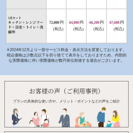
5点セット
円
円
円
円
キッチン＋レンジフー
72,000
64,800
66,200
67,600
ド＋浴室＋トイレ＋洗
(税込)
(税込)
(税込)
(税込)
面所
✳︎2024年12月より一部サービス料金・表示方法を変更しております。
税込価格は少数点以下を切り捨てて表示をしておりますため、内部的
な実際価格に伴い実際価格が数円単位前後する場合がございます。
お客様の声（ご利用事例）
プランの具体的な
使い方や、
メリット・
ポイント
などの
声を
ご紹介