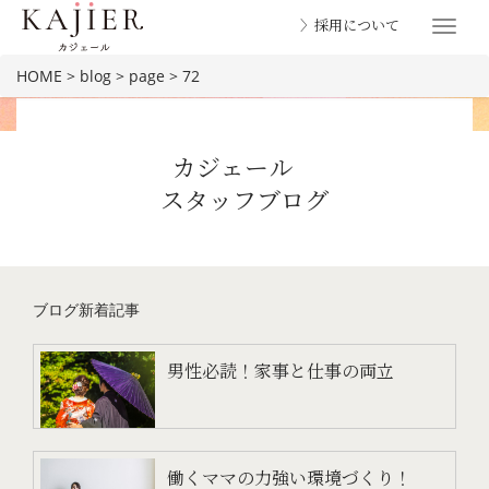
〉採用について
Toggle
navigat
HOME
>
blog
>
page
>
72
カジェール
スタッフブログ
BLOG
ブログ新着記事
男性必読！家事と仕事の両立
働くママの力強い環境づくり！