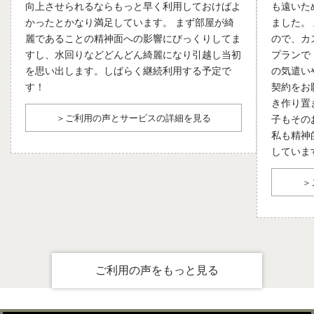
向上させられるならもっと早く利用しておけばよ
も遠いた
供しています。
かったとかなり満足しています。 まず部屋が綺
ました。
麗であることの精神面への影響にびっくりしてま
ので、カ
カジェールの家事代行サービスが選ばれる理由
すし、水回りなどどんどん綺麗になり引越し当初
プランで
を思い出します。しばらく継続利用する予定で
の気遣い
す！
契約をお
・掃除・洗濯・片付け・買い物など、日常生活を幅広くサ
き作り置
ポート
＞ご利用の声とサービスの詳細を見る
子もその
・リビングや浴室など、足腰に負担がかかりやすい場所の
私も精神
清掃も丁寧に対応
していま
・利用者の体調や希望に合わせた柔軟なプラン設計
・定期利用・スポット利用など、生活状況に応じて選べる
＞
サービス形態
掃除機がけや高い場所の拭き掃除など、体力を必要とする
作業をプロが代わりに行うことで、安全で快適な暮らしを
維持できます。特に滑りやすい浴室や、しゃがむ動作が多
ご利用の声をもっと見る
いキッチン清掃は、プロに任せることで転倒リスクを防
ぎ、健康面でも安心です。