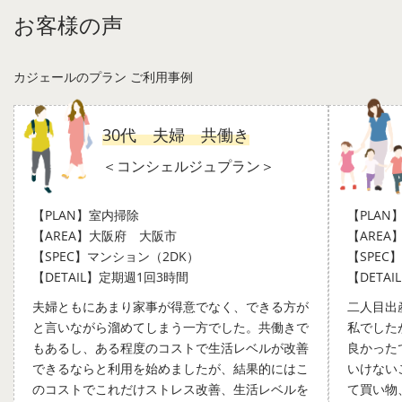
ーも充実しており、子育て世帯からシニア層まで幅広い世
お客様の声
代に人気があります。教育環境や医療施設も整っており、
安心して暮らせる住環境が魅力のエリアです。
カジェールのプラン ご利用事例
【家事代行内容】
30代 夫婦 共働き
足腰に負担をかけない生活を支える家事代行サービス
＜コンシェルジュプラン＞
年齢を重ねるにつれて、「掃除機をかけるのが大変」「重
い洗濯物を運ぶのがつらい」など、日常の家事が徐々に負
【PLAN】室内掃除
【PLAN
担に感じられることは少なくありません。そんな時に頼れ
【AREA】大阪府 大阪市
【ARE
るのが、家事代行サービスです。身体への負担を軽減しな
【SPEC】マンション（2DK）
【SPEC
がら、快適な生活空間を維持できる点が注目されていま
【DETAIL】定期週1回3時間
【DETA
す。
夫婦ともにあまり家事が得意でなく、できる方が
二人目出
と言いながら溜めてしまう一方でした。共働きで
私でした
特に、関西エリアで多くの支持を集めるカジェール
もあるし、ある程度のコストで生活レベルが改善
良かった
（KAJIER）の家事代行サービスは、高齢者や体力に不安を
できるならと利用を始めましたが、結果的にはこ
いけない
感じる方にも優しいサポートが特長です。利用者一人ひと
のコストでこれだけストレス改善、生活レベルを
て買い物
りの生活リズムに合わせて、無理のない家事サポートを提