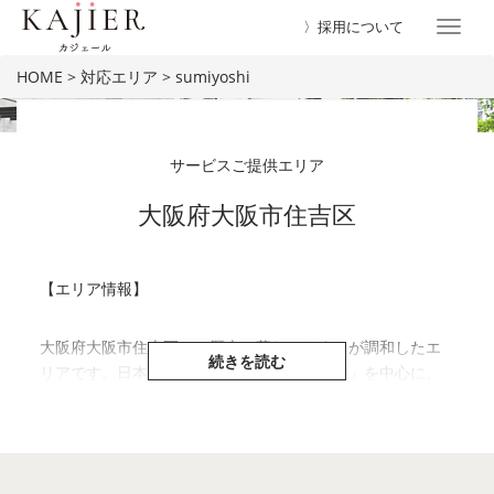
〉採用について
Toggl
naviga
HOME
>
対応エリア
>
sumiyoshi
サービスご提供エリア
エリア紹介
大阪府大阪市住吉区
【エリア情報】
大阪府大阪市住吉区は、歴史と暮らしやすさが調和したエ
リアです。日本最古の神社の一つ「住吉大社」を中心に、
古き良き街並みと自然が残り、季節ごとに多くの人が訪れ
ます。区内には南海電鉄・阪堺電車・Osaka Metroなど複
数の路線が走り、大阪市中心部や堺市方面へのアクセスも
抜群。閑静な住宅街が広がる一方で、商店街や大型スーパ