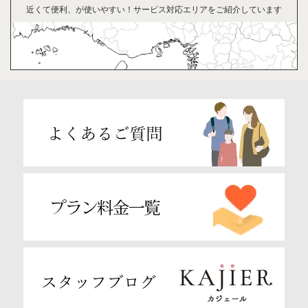
近くて便利、が
使い
やすい！
サービス対応
エリアを
ご紹介
して
います