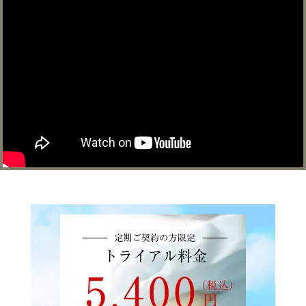
利用シーンとメリット
カジェールの家事代行は、次のようなシーンで活躍しま
す。
・足腰に不安を感じる高齢者の方の生活支援
・リハビリや介護をされているご家族の負担軽減
・在宅での暮らしを長く続けたい方のサポート
・共働き家庭で、親世代をサポートしたいとき
また、単発での依頼だけでなく、週1回や月数回といった定
期的なサポートも人気です。継続的に利用することで、家
の中を常に清潔に保ちながら、安心して生活することがで
きます。
心にゆとりを生む、プロのサポート
カジェールでは、利用前に丁寧なヒアリングを行い、利用
者の体調や暮らし方に合わせた最適なプランを提案しま