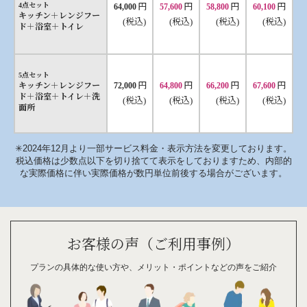
円
円
円
円
4点セット
64,000
57,600
58,800
60,100
キッチン＋レンジフー
(税込)
(税込)
(税込)
(税込)
ド＋浴室＋トイレ
5点セット
円
円
円
円
キッチン＋レンジフー
72,000
64,800
66,200
67,600
ド＋浴室＋トイレ＋洗
(税込)
(税込)
(税込)
(税込)
面所
✳︎2024年12月より一部サービス料金・表示方法を変更しております。
税込価格は少数点以下を切り捨てて表示をしておりますため、内部的
な実際価格に伴い実際価格が数円単位前後する場合がございます。
お客様の声（ご利用事例）
プランの具体的な
使い方や、
メリット・
ポイント
などの
声を
ご紹介