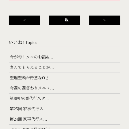
<
一覧
>
いいね! Topics
今が旬！タコのお話&…
喜んでもらえることが…
整理整頓が得意なOさ…
今週の週替わりメニュ…
第8回 家事代行スタ…
第25回 家事代行ス…
第24回 家事代行ス…