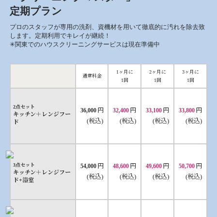
定期プラン
プロのスタッフが専用の洗剤、資機材を用いて徹底的に汚れを除去致
します。定期利用でキレイが継続！
✳︎関東でのハウスクリーニングサービスは現在準備中
1ヶ月に
2ヶ月に
3ヶ月に
通常料金
1回
1回
1回
2点セット
円
円
円
円
36,000
32,400
33,100
33,800
キッチン＋レンジフー
(税込)
(税込)
(税込)
(税込)
ド
円
円
円
円
3点セット
54,000
48,600
49,600
50,700
キッチン＋レンジフー
(税込)
(税込)
(税込)
(税込)
ド+浴室