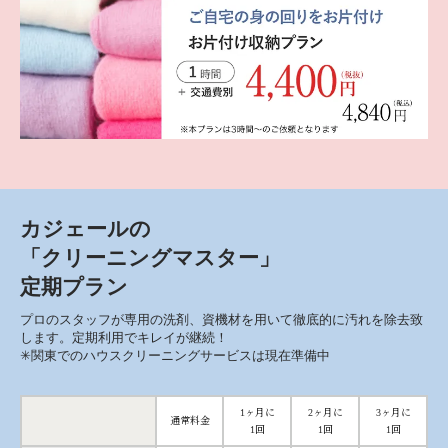
カジェールの
「クリーニングマスター」
定期プラン
プロのスタッフが専用の洗剤、資機材を用いて徹底的に汚れを除去致
します。定期利用でキレイが継続！
✳︎関東でのハウスクリーニングサービスは現在準備中
1ヶ月に
2ヶ月に
3ヶ月に
通常料金
1回
1回
1回