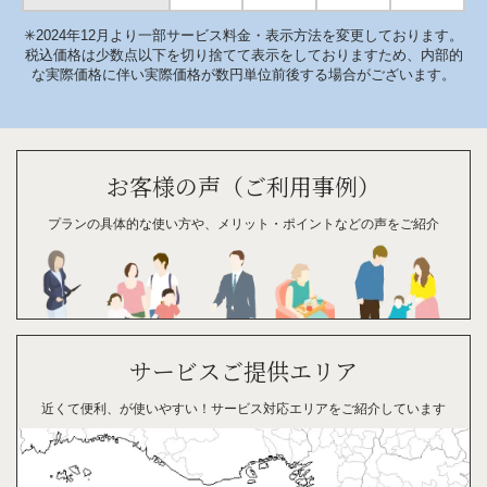
✳︎2024年12月より一部サービス料金・表示方法を変更しております。
税込価格は少数点以下を切り捨てて表示をしておりますため、内部的
な実際価格に伴い実際価格が数円単位前後する場合がございます。
お客様の声（ご利用事例）
プランの具体的な
使い方や、
メリット・
ポイント
などの
声を
ご紹介
サービスご提供エリア
近くて便利、が
使い
やすい！
サービス対応
エリアを
ご紹介
して
います