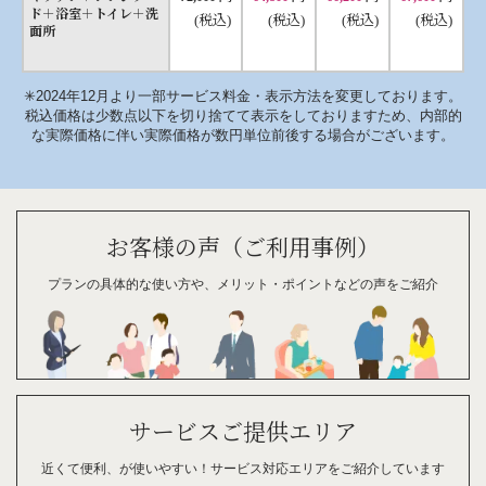
ド＋浴室＋トイレ＋洗
(税込)
(税込)
(税込)
(税込)
面所
✳︎2024年12月より一部サービス料金・表示方法を変更しております。
税込価格は少数点以下を切り捨てて表示をしておりますため、内部的
な実際価格に伴い実際価格が数円単位前後する場合がございます。
お客様の声（ご利用事例）
プランの具体的な
使い方や、
メリット・
ポイント
などの
声を
ご紹介
サービスご提供エリア
近くて便利、が
使い
やすい！
サービス対応
エリアを
ご紹介
して
います