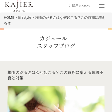
〉採用について
Toggle
navigat
HOME
>
lifestyle
>
梅雨のだるさはなぜ起こる？この時期に増え
る体
カジェール
スタッフブログ
BLOG
梅雨のだるさはなぜ起こる？この時期に増える体調不
良と対策