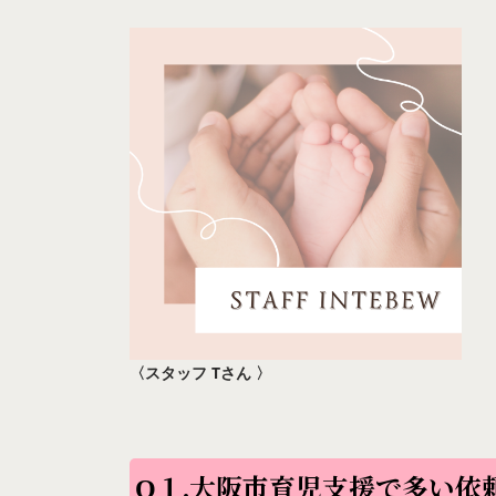
〈スタッフ Tさん 〉
Q１.大阪市育児支援で多い