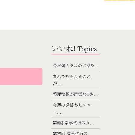
いいね! Topics
今が旬！タコのお話&…
喜んでもらえること
が…
整理整頓が得意なOさ…
今週の週替わりメニ
ュ…
第8回 家事代行スタ…
第25回 家事代行ス…