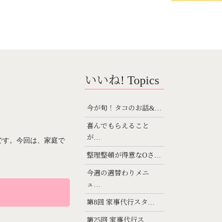
いいね! Topics
今が旬！タコのお話&…
喜んでもらえること
が…
です。今回は、家庭で
整理整頓が得意なOさ…
今週の週替わりメニ
ュ…
第8回 家事代行スタ…
第25回 家事代行ス…