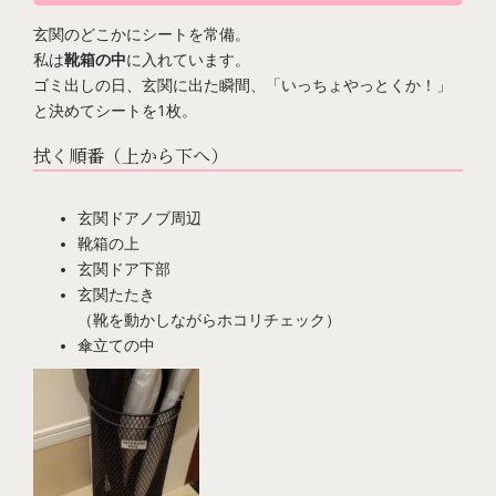
玄関のどこかにシートを常備。
私は
靴箱の中
に入れています。
ゴミ出しの日、玄関に出た瞬間、「いっちょやっとくか！」
と決めてシートを1枚。
拭く順番（上から下へ）
玄関ドアノブ周辺
靴箱の上
玄関ドア下部
玄関たたき
（靴を動かしながらホコリチェック）
傘立ての中