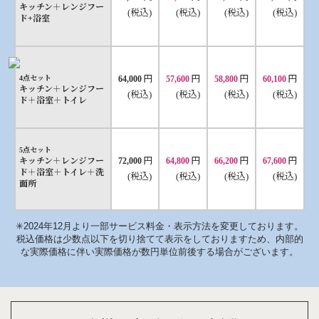
キッチン＋レンジフー
(税込)
(税込)
(税込)
(税込)
ド+浴室
円
円
円
円
4点セット
64,000
57,600
58,800
60,100
キッチン＋レンジフー
(税込)
(税込)
(税込)
(税込)
ド＋浴室＋トイレ
5点セット
円
円
円
円
キッチン＋レンジフー
72,000
64,800
66,200
67,600
ド＋浴室＋トイレ＋洗
(税込)
(税込)
(税込)
(税込)
面所
✳︎2024年12月より一部サービス料金・表示方法を変更しております。
税込価格は少数点以下を切り捨てて表示をしておりますため、内部的
な実際価格に伴い実際価格が数円単位前後する場合がございます。