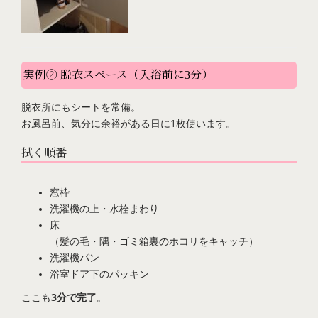
実例② 脱衣スペース（入浴前に3分）
脱衣所にもシートを常備。
お風呂前、気分に余裕がある日に1枚使います。
拭く順番
窓枠
洗濯機の上・水栓まわり
床
（髪の毛・隅・ゴミ箱裏のホコリをキャッチ）
洗濯機パン
浴室ドア下のパッキン
ここも
3分で完了
。