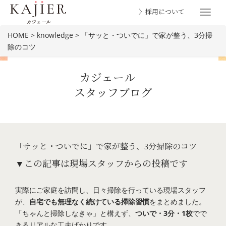
〉採用について
Toggle
navigat
HOME
>
knowledge
>
「サッと・ついでに」で家が整う、3分掃
除のコツ
カジェール
スタッフブログ
BLOG
「サッと・ついでに」で家が整う、3分掃除のコツ
▼この記事は現場スタッフからの投稿です
実際にご家庭を訪問し、日々掃除を行っている現場スタッフ
が、
自宅でも無理なく続けている掃除習慣
をまとめました。
「ちゃんと掃除しなきゃ」と構えず、
ついで・3分・1枚
でで
きるリアルな工夫ばかりです。