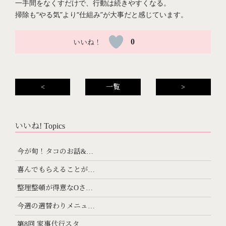
一手間をなくすだけで、行動は続きやすくなる。
掃除も“やる気”より“仕組み”が大事だと感じています。
0
<
一覧
>
いいね! Topics
今が旬！タコのお話&…
喜んでもらえることが…
整理整頓が得意なOさ…
今週の週替わりメニュ…
第8回 家事代行スタ…