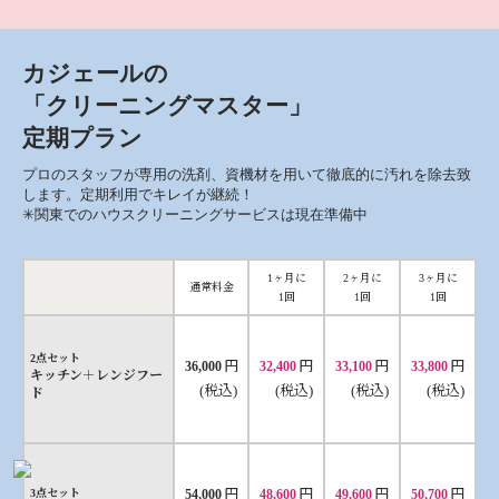
カジェールの
「クリーニングマスター」
定期プラン
プロのスタッフが専用の洗剤、資機材を用いて徹底的に汚れを除去致
します。定期利用でキレイが継続！
✳︎関東でのハウスクリーニングサービスは現在準備中
1ヶ月に
2ヶ月に
3ヶ月に
通常料金
1回
1回
1回
2点セット
円
円
円
円
36,000
32,400
33,100
33,800
キッチン＋レンジフー
(税込)
(税込)
(税込)
(税込)
ド
円
円
円
円
3点セット
54,000
48,600
49,600
50,700