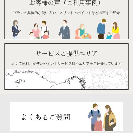
お客様の声（ご利用事例）
プランの具体的な
使い方や、
メリット・
ポイント
などの
声を
ご紹介
サービスご提供エリア
近くて便利、が
使い
やすい！
サービス対応
エリアを
ご紹介
して
います