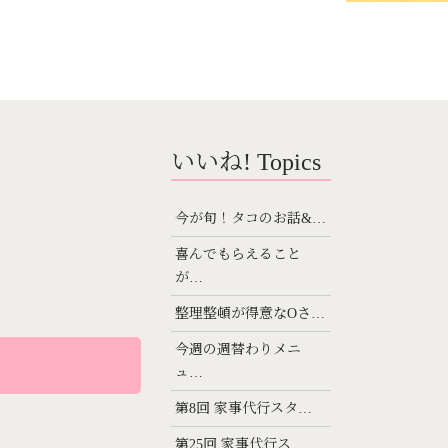
いいね! Topics
今が旬！タコのお話&…
喜んでもらえること
が…
整理整頓が得意なOさ…
今週の週替わりメニ
ュ…
第8回 家事代行スタ…
第25回 家事代行ス…