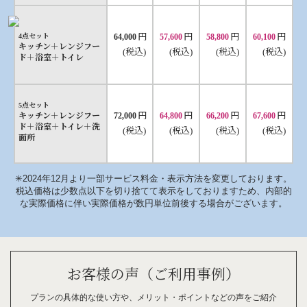
円
円
円
円
4点セット
64,000
57,600
58,800
60,100
キッチン＋レンジフー
(税込)
(税込)
(税込)
(税込)
ド＋浴室＋トイレ
5点セット
円
円
円
円
キッチン＋レンジフー
72,000
64,800
66,200
67,600
ド＋浴室＋トイレ＋洗
(税込)
(税込)
(税込)
(税込)
面所
✳︎2024年12月より一部サービス料金・表示方法を変更しております。
税込価格は少数点以下を切り捨てて表示をしておりますため、内部的
な実際価格に伴い実際価格が数円単位前後する場合がございます。
お客様の声（ご利用事例）
プランの具体的な
使い方や、
メリット・
ポイント
などの
声を
ご紹介