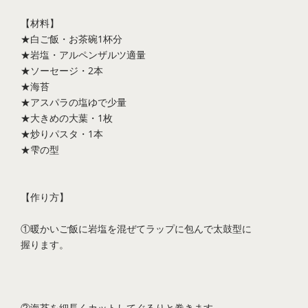
【材料】
★白ご飯・お茶碗1杯分
★岩塩・アルペンザルツ適量
★ソーセージ・2本
★海苔
★アスパラの塩ゆで少量
★大きめの大葉・1枚
★炒りパスタ・1本
★雫の型
【作り方】
①暖かいご飯に岩塩を混ぜてラップに包んで太鼓型に
握ります。
②海苔を細長くカットしてぐるりと巻きます。