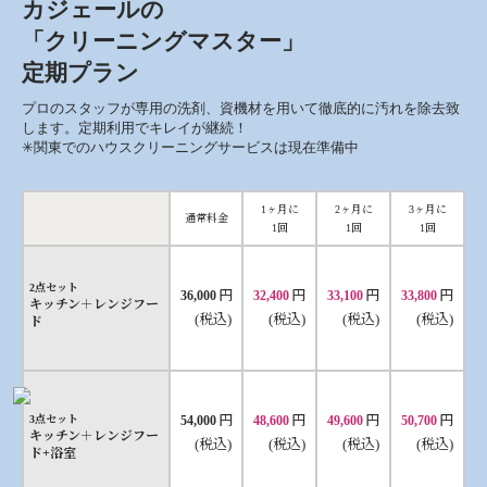
カジェールの
「クリーニングマスター」
定期プラン
プロのスタッフが専用の洗剤、資機材を用いて徹底的に汚れを除去致
します。定期利用でキレイが継続！
✳︎関東でのハウスクリーニングサービスは現在準備中
1ヶ月に
2ヶ月に
3ヶ月に
通常料金
1回
1回
1回
2点セット
円
円
円
円
36,000
32,400
33,100
33,800
キッチン＋レンジフー
(税込)
(税込)
(税込)
(税込)
ド
円
円
円
円
3点セット
54,000
48,600
49,600
50,700
キッチン＋レンジフー
(税込)
(税込)
(税込)
(税込)
ド+浴室