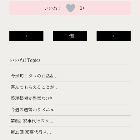
1+
<
一覧
>
いいね! Topics
今が旬！タコのお話&…
喜んでもらえることが…
整理整頓が得意なOさ…
今週の週替わりメニュ…
第8回 家事代行スタ…
第25回 家事代行ス…