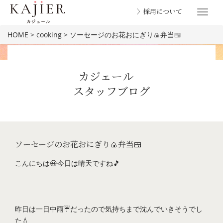
〉採用について
Toggle
navigat
HOME
>
cooking
>
ソーセージのお花おにぎり🍙弁当🍱
カジェール
スタッフブログ
BLOG
ソーセージのお花おにぎり🍙弁当🍱
こんにちは😃今日は晴天ですね🎵
昨日は一日中雨☔だったので気持ちまで沈んでいきそうでし
た💧