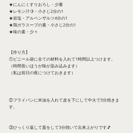
★にんにくすりおろし・少量
★レモン汁🍋・小さじ2分の1
★岩塩・アルペンザルツ4分の1
★鶏ガラスープの素・小さじ2分の1
★味の素・少々
【作り方】
①ビニール袋に全ての材料を入れて1時間以上つけます。
（時間長いほうが味が染み込みます）
（私は前日の夜につけておきます）
②フライパンに米油を入れて皮を下にして中火で3分焼きま
す。
③ひっくり返して蓋をして3分焼いて出来上がりです🎵